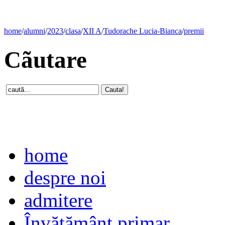
home
/
alumni
/
2023
/
clasa
/
XII A
/
Tudorache Lucia-Bianca
/
premii
Cãutare
home
despre noi
admitere
Învăţământ primar