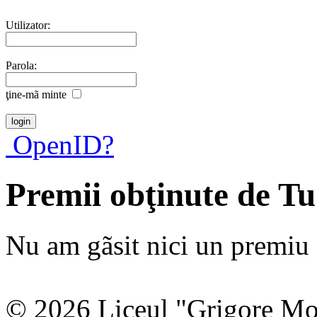
Utilizator:
Parola:
ţine-mã minte
OpenID?
Premii obţinute de T
Nu am gãsit nici un premiu a
© 2026 Liceul "Grigore Moi