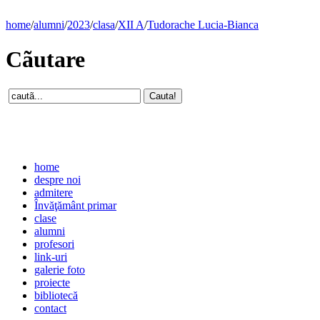
home
/
alumni
/
2023
/
clasa
/
XII A
/
Tudorache Lucia-Bianca
Cãutare
home
despre noi
admitere
Învăţământ primar
clase
alumni
profesori
link-uri
galerie foto
proiecte
bibliotecă
contact