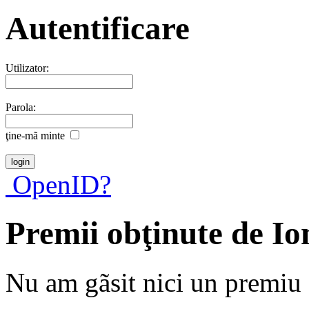
Autentificare
Utilizator:
Parola:
ţine-mã minte
OpenID?
Premii obţinute de I
Nu am gãsit nici un premiu a