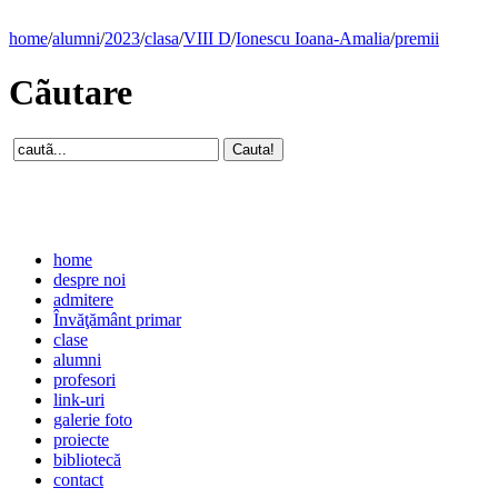
home
/
alumni
/
2023
/
clasa
/
VIII D
/
Ionescu Ioana-Amalia
/
premii
Cãutare
home
despre noi
admitere
Învăţământ primar
clase
alumni
profesori
link-uri
galerie foto
proiecte
bibliotecă
contact