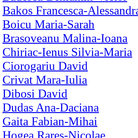
Bakos Francesca-Alessandr
Boicu Maria-Sarah
Brasoveanu Malina-Ioana
Chiriac-Ienus Silvia-Maria
Ciorogariu David
Crivat Mara-Iulia
Dibosi David
Dudas Ana-Daciana
Gaita Fabian-Mihai
Hogea Rares-Nicolae