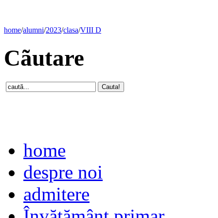
home
/
alumni
/
2023
/
clasa
/
VIII D
Cãutare
home
despre noi
admitere
Învăţământ primar