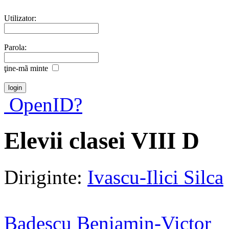
Utilizator:
Parola:
ţine-mã minte
OpenID?
Elevii clasei VIII D
Diriginte:
Ivascu-Ilici Silca
Badescu Beniamin-Victor