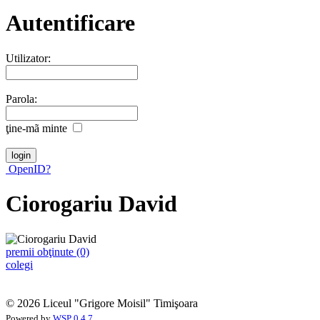
Autentificare
Utilizator:
Parola:
ţine-mã minte
OpenID?
Ciorogariu David
premii obţinute (0)
colegi
© 2026 Liceul "Grigore Moisil" Timişoara
Powered by
WSP 0.4.7