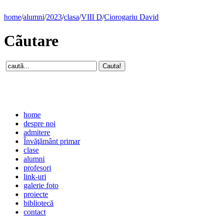
home
/
alumni
/
2023
/
clasa
/
VIII D
/
Ciorogariu David
Cãutare
home
despre noi
admitere
Învăţământ primar
clase
alumni
profesori
link-uri
galerie foto
proiecte
bibliotecă
contact