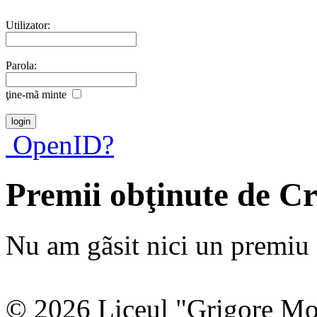
Utilizator:
Parola:
ţine-mã minte
OpenID?
Premii obţinute de Cr
Nu am gãsit nici un premiu a
© 2026 Liceul "Grigore Moi