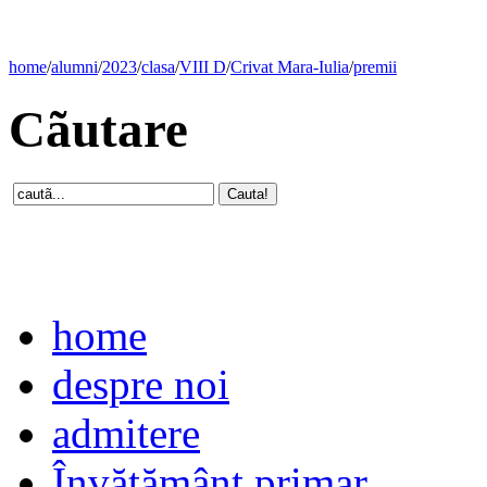
home
/
alumni
/
2023
/
clasa
/
VIII D
/
Crivat Mara-Iulia
/
premii
Cãutare
home
despre noi
admitere
Învăţământ primar