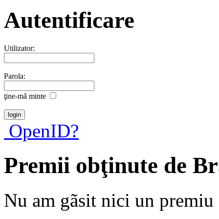
Autentificare
Utilizator:
Parola:
ţine-mã minte
OpenID?
Premii obţinute de B
Nu am gãsit nici un premiu a