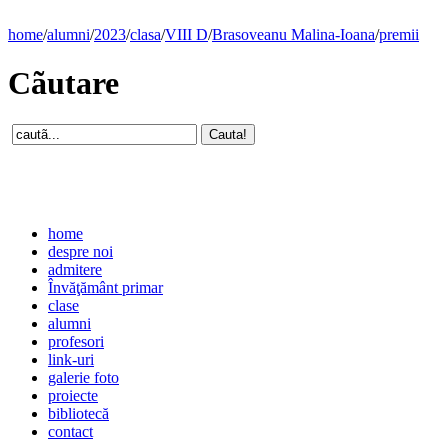
home
/
alumni
/
2023
/
clasa
/
VIII D
/
Brasoveanu Malina-Ioana
/
premii
Cãutare
home
despre noi
admitere
Învăţământ primar
clase
alumni
profesori
link-uri
galerie foto
proiecte
bibliotecă
contact