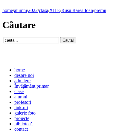
home
/
alumni
/
2022
/
clasa
/
XII E
/
Rusu Rares-Ioan
/
premii
Cãutare
home
despre noi
admitere
Învăţământ primar
clase
alumni
profesori
link-uri
galerie foto
proiecte
bibliotecă
contact