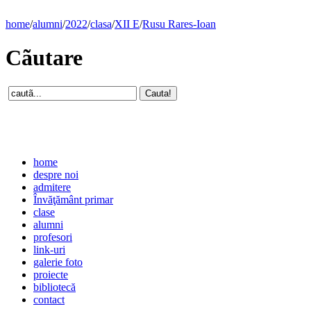
home
/
alumni
/
2022
/
clasa
/
XII E
/
Rusu Rares-Ioan
Cãutare
home
despre noi
admitere
Învăţământ primar
clase
alumni
profesori
link-uri
galerie foto
proiecte
bibliotecă
contact