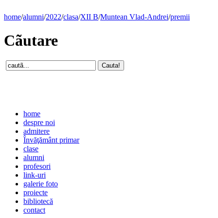
home
/
alumni
/
2022
/
clasa
/
XII B
/
Muntean Vlad-Andrei
/
premii
Cãutare
home
despre noi
admitere
Învăţământ primar
clase
alumni
profesori
link-uri
galerie foto
proiecte
bibliotecă
contact