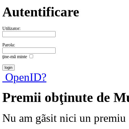
Autentificare
Utilizator:
Parola:
ţine-mã minte
OpenID?
Premii obţinute de M
Nu am gãsit nici un premiu a