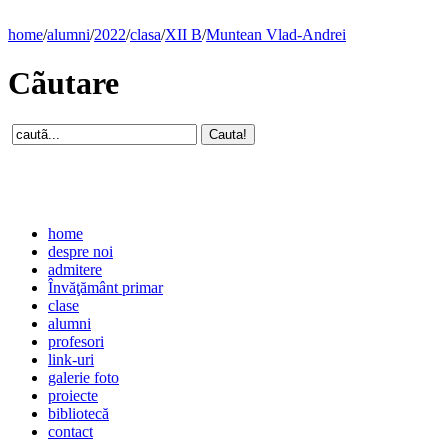
home
/
alumni
/
2022
/
clasa
/
XII B
/
Muntean Vlad-Andrei
Cãutare
home
despre noi
admitere
Învăţământ primar
clase
alumni
profesori
link-uri
galerie foto
proiecte
bibliotecă
contact