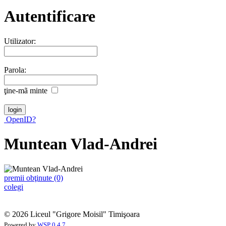
Autentificare
Utilizator:
Parola:
ţine-mã minte
OpenID?
Muntean Vlad-Andrei
premii obţinute (0)
colegi
© 2026 Liceul "Grigore Moisil" Timişoara
Powered by
WSP 0.4.7