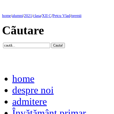
home
/
alumni
/
2021
/
clasa
/
XII C
/
Petcu Vlad
/
premii
Cãutare
home
despre noi
admitere
Învăţământ primar