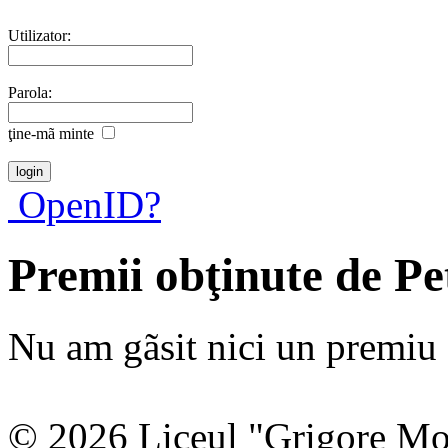
Utilizator:
Parola:
ţine-mã minte
OpenID?
Premii obţinute de Pe
Nu am gãsit nici un premiu a
© 2026 Liceul "Grigore Moi