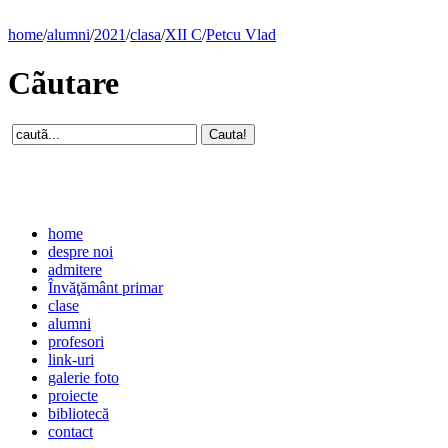
home
/
alumni
/
2021
/
clasa
/
XII C
/
Petcu Vlad
Cãutare
home
despre noi
admitere
Învăţământ primar
clase
alumni
profesori
link-uri
galerie foto
proiecte
bibliotecă
contact