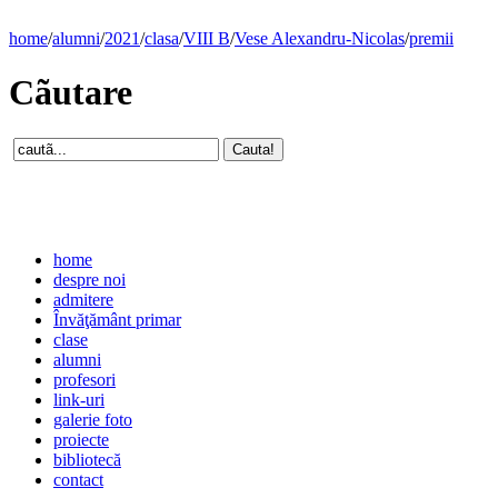
home
/
alumni
/
2021
/
clasa
/
VIII B
/
Vese Alexandru-Nicolas
/
premii
Cãutare
home
despre noi
admitere
Învăţământ primar
clase
alumni
profesori
link-uri
galerie foto
proiecte
bibliotecă
contact