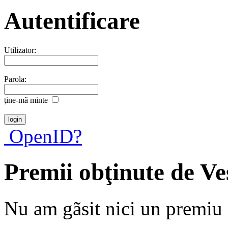
Autentificare
Utilizator:
Parola:
ţine-mã minte
OpenID?
Premii obţinute de V
Nu am gãsit nici un premiu a