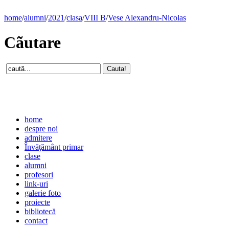
home
/
alumni
/
2021
/
clasa
/
VIII B
/
Vese Alexandru-Nicolas
Cãutare
home
despre noi
admitere
Învăţământ primar
clase
alumni
profesori
link-uri
galerie foto
proiecte
bibliotecă
contact