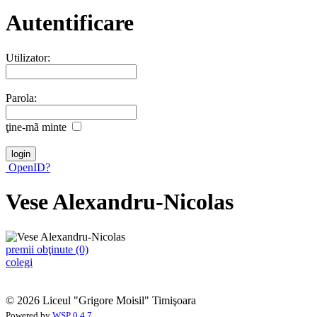
Autentificare
Utilizator:
Parola:
ţine-mã minte
OpenID?
Vese Alexandru-Nicolas
premii obţinute (0)
colegi
© 2026 Liceul "Grigore Moisil" Timişoara
Powered by
WSP 0.4.7