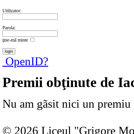
Utilizator:
Parola:
ţine-mã minte
OpenID?
Premii obţinute de I
Nu am gãsit nici un premiu a
© 2026 Liceul "Grigore Moi