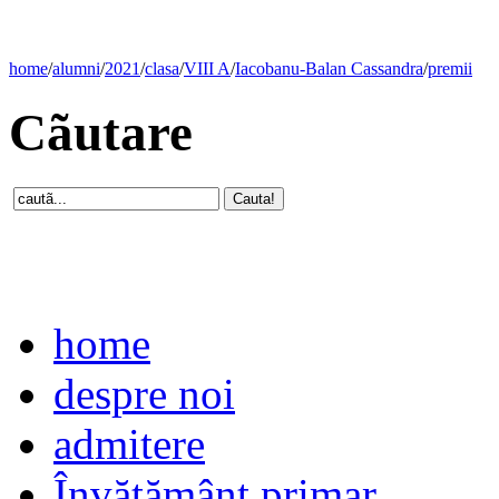
home
/
alumni
/
2021
/
clasa
/
VIII A
/
Iacobanu-Balan Cassandra
/
premii
Cãutare
home
despre noi
admitere
Învăţământ primar