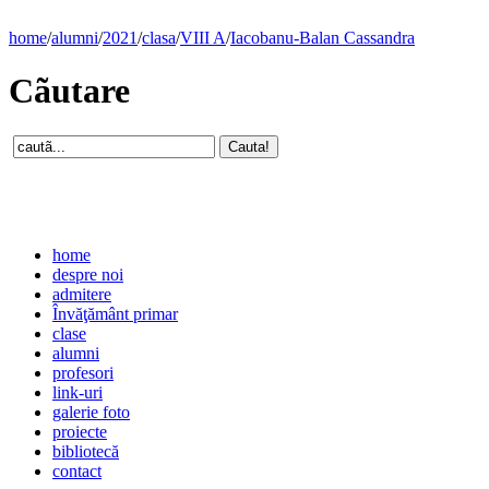
home
/
alumni
/
2021
/
clasa
/
VIII A
/
Iacobanu-Balan Cassandra
Cãutare
home
despre noi
admitere
Învăţământ primar
clase
alumni
profesori
link-uri
galerie foto
proiecte
bibliotecă
contact