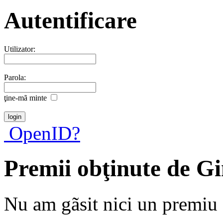
Autentificare
Utilizator:
Parola:
ţine-mã minte
OpenID?
Premii obţinute de G
Nu am gãsit nici un premiu a