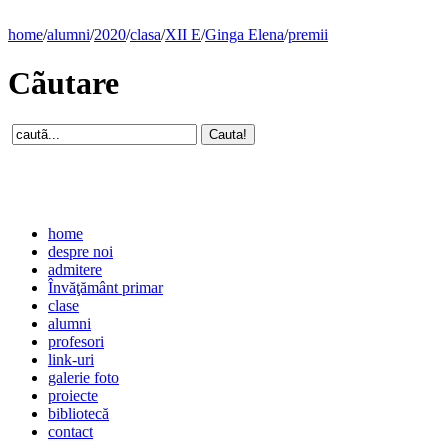
home
/
alumni
/
2020
/
clasa
/
XII E
/
Ginga Elena
/
premii
Cãutare
home
despre noi
admitere
Învăţământ primar
clase
alumni
profesori
link-uri
galerie foto
proiecte
bibliotecă
contact