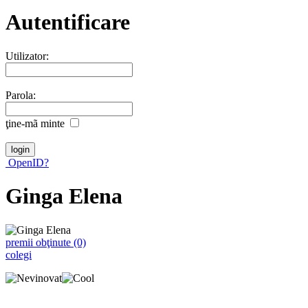
Autentificare
Utilizator:
Parola:
ţine-mã minte
OpenID?
Ginga Elena
premii obţinute (0)
colegi