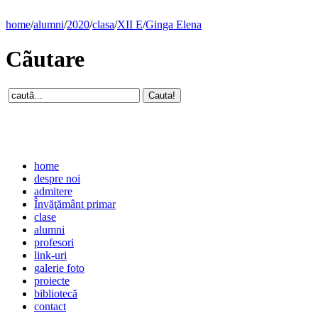
home
/
alumni
/
2020
/
clasa
/
XII E
/
Ginga Elena
Cãutare
home
despre noi
admitere
Învăţământ primar
clase
alumni
profesori
link-uri
galerie foto
proiecte
bibliotecă
contact