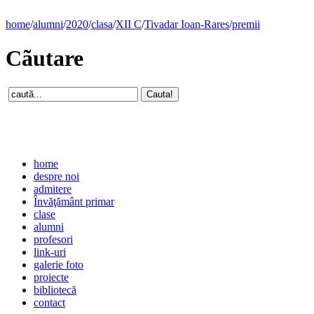
home
/
alumni
/
2020
/
clasa
/
XII C
/
Tivadar Ioan-Rares
/
premii
Cãutare
home
despre noi
admitere
Învăţământ primar
clase
alumni
profesori
link-uri
galerie foto
proiecte
bibliotecă
contact