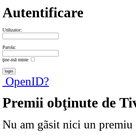
Autentificare
Utilizator:
Parola:
ţine-mã minte
OpenID?
Premii obţinute de T
Nu am gãsit nici un premiu a