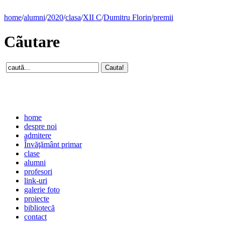
home
/
alumni
/
2020
/
clasa
/
XII C
/
Dumitru Florin
/
premii
Cãutare
home
despre noi
admitere
Învăţământ primar
clase
alumni
profesori
link-uri
galerie foto
proiecte
bibliotecă
contact