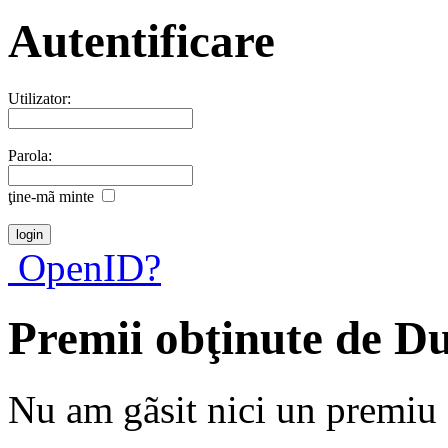
Autentificare
Utilizator:
Parola:
ţine-mã minte
OpenID?
Premii obţinute de D
Nu am gãsit nici un premiu a