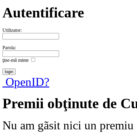
Autentificare
Utilizator:
Parola:
ţine-mã minte
OpenID?
Premii obţinute de C
Nu am gãsit nici un premiu a