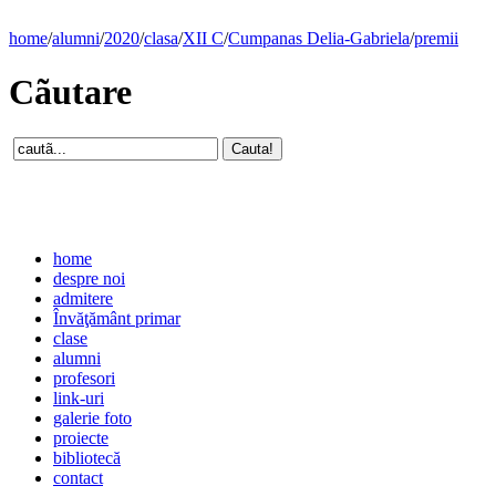
home
/
alumni
/
2020
/
clasa
/
XII C
/
Cumpanas Delia-Gabriela
/
premii
Cãutare
home
despre noi
admitere
Învăţământ primar
clase
alumni
profesori
link-uri
galerie foto
proiecte
bibliotecă
contact