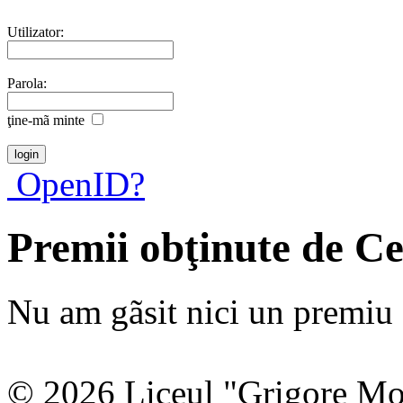
Utilizator:
Parola:
ţine-mã minte
OpenID?
Premii obţinute de 
Nu am gãsit nici un premiu a
© 2026 Liceul "Grigore Moi