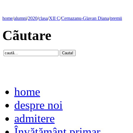
home
/
alumni
/
2020
/
clasa
/
XII C
/
Cernazanu-Glavan Diana
/
premii
Cãutare
home
despre noi
admitere
Învăţământ primar