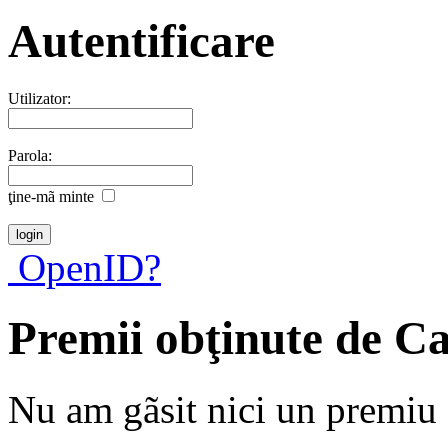
Autentificare
Utilizator:
Parola:
ţine-mã minte
OpenID?
Premii obţinute de C
Nu am gãsit nici un premiu a