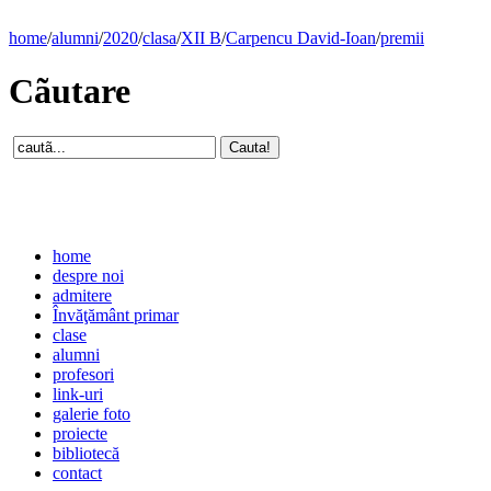
home
/
alumni
/
2020
/
clasa
/
XII B
/
Carpencu David-Ioan
/
premii
Cãutare
home
despre noi
admitere
Învăţământ primar
clase
alumni
profesori
link-uri
galerie foto
proiecte
bibliotecă
contact