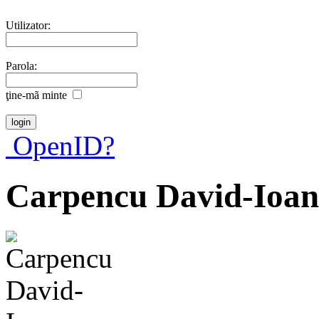
Utilizator:
Parola:
ţine-mã minte
OpenID?
Carpencu David-Ioan