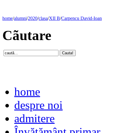
home
/
alumni
/
2020
/
clasa
/
XII B
/
Carpencu David-Ioan
Cãutare
home
despre noi
admitere
Învăţământ primar