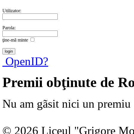
Utilizator:
Parola:
ţine-mã minte
OpenID?
Premii obţinute de R
Nu am gãsit nici un premiu a
© 2026 Liceul "Grigore Moi