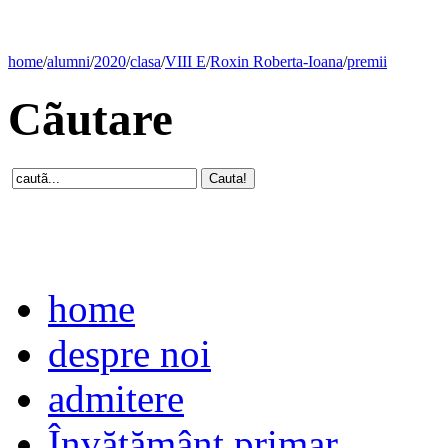
home
/
alumni
/
2020
/
clasa
/
VIII E
/
Roxin Roberta-Ioana
/
premii
Cãutare
home
despre noi
admitere
Învăţământ primar