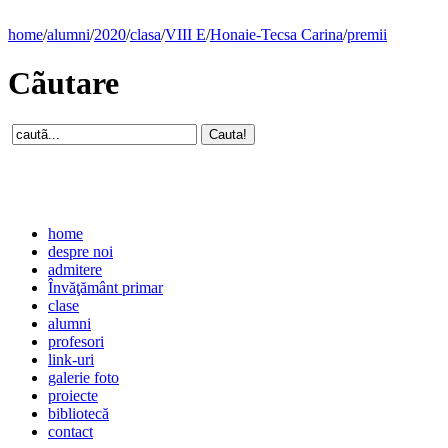
home
/
alumni
/
2020
/
clasa
/
VIII E
/
Honaie-Tecsa Carina
/
premii
Cãutare
home
despre noi
admitere
Învăţământ primar
clase
alumni
profesori
link-uri
galerie foto
proiecte
bibliotecă
contact