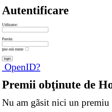
Autentificare
Utilizator:
Parola:
ţine-mã minte
OpenID?
Premii obţinute de H
Nu am gãsit nici un premiu a