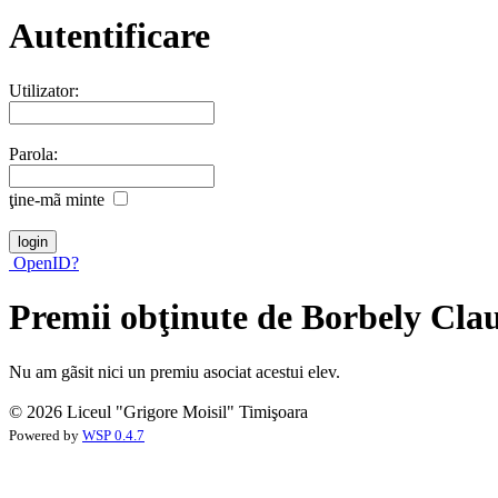
Autentificare
Utilizator:
Parola:
ţine-mã minte
OpenID?
Premii obţinute de Borbely Cla
Nu am gãsit nici un premiu asociat acestui elev.
© 2026 Liceul "Grigore Moisil" Timişoara
Powered by
WSP 0.4.7