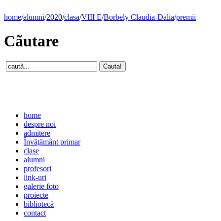
home
/
alumni
/
2020
/
clasa
/
VIII E
/
Borbely Claudia-Dalia
/
premii
Cãutare
home
despre noi
admitere
Învăţământ primar
clase
alumni
profesori
link-uri
galerie foto
proiecte
bibliotecă
contact