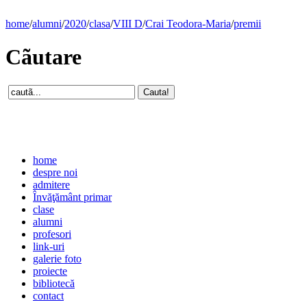
home
/
alumni
/
2020
/
clasa
/
VIII D
/
Crai Teodora-Maria
/
premii
Cãutare
home
despre noi
admitere
Învăţământ primar
clase
alumni
profesori
link-uri
galerie foto
proiecte
bibliotecă
contact