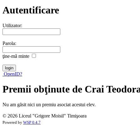
Autentificare
Utilizator:
Parola:
ţine-mã minte
OpenID?
Premii obţinute de Crai Teodor
Nu am gãsit nici un premiu asociat acestui elev.
© 2026 Liceul "Grigore Moisil" Timişoara
Powered by
WSP 0.4.7