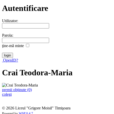
Autentificare
Utilizator:
Parola:
ţine-mã minte
OpenID?
Crai Teodora-Maria
premii obţinute (0)
colegi
© 2026 Liceul "Grigore Moisil" Timişoara
Powered by
WSP 0.4.7