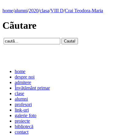
home
/
alumni
/
2020
/
clasa
/
VIII D
/
Crai Teodora-Maria
Cãutare
home
despre noi
admitere
Învăţământ primar
clase
alumni
profesori
link-uri
galerie foto
proiecte
bibliotecă
contact