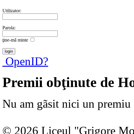
Utilizator:
Parola:
ţine-mã minte
OpenID?
Premii obţinute de H
Nu am gãsit nici un premiu a
© 2026 Liceul "Grigore Moi