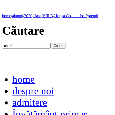
home
/
alumni
/
2020
/
clasa
/
VIII B
/
Hogea Cosmin Iosif
/
premii
Cãutare
home
despre noi
admitere
Învăţământ primar