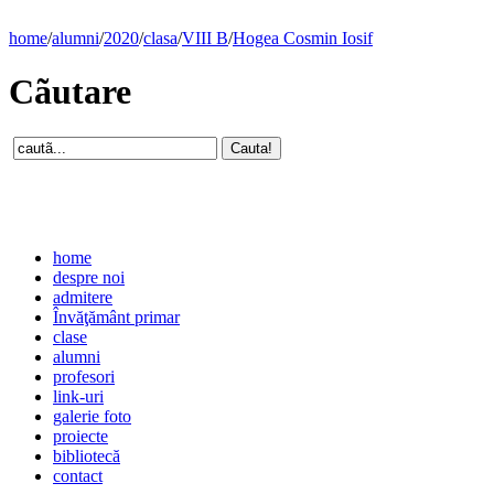
home
/
alumni
/
2020
/
clasa
/
VIII B
/
Hogea Cosmin Iosif
Cãutare
home
despre noi
admitere
Învăţământ primar
clase
alumni
profesori
link-uri
galerie foto
proiecte
bibliotecă
contact