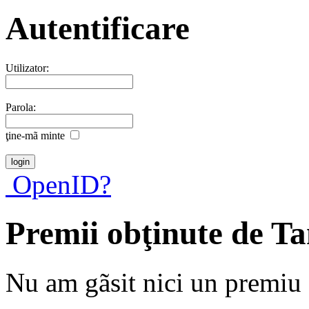
Autentificare
Utilizator:
Parola:
ţine-mã minte
OpenID?
Premii obţinute de T
Nu am gãsit nici un premiu a