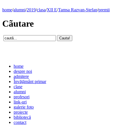
home
/
alumni
/
2019
/
clasa
/
XII E
/
Tamsa Razvan-Stefan
/
premii
Cãutare
home
despre noi
admitere
Învăţământ primar
clase
alumni
profesori
link-uri
galerie foto
proiecte
bibliotecă
contact