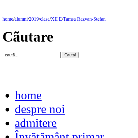
home
/
alumni
/
2019
/
clasa
/
XII E
/
Tamsa Razvan-Stefan
Cãutare
home
despre noi
admitere
Învăţământ primar