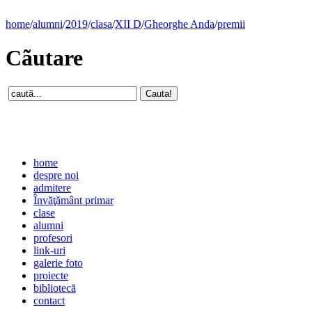
home
/
alumni
/
2019
/
clasa
/
XII D
/
Gheorghe Anda
/
premii
Cãutare
home
despre noi
admitere
Învăţământ primar
clase
alumni
profesori
link-uri
galerie foto
proiecte
bibliotecă
contact