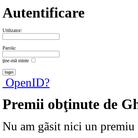
Autentificare
Utilizator:
Parola:
ţine-mã minte
OpenID?
Premii obţinute de 
Nu am gãsit nici un premiu a