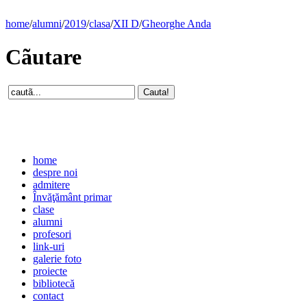
home
/
alumni
/
2019
/
clasa
/
XII D
/
Gheorghe Anda
Cãutare
home
despre noi
admitere
Învăţământ primar
clase
alumni
profesori
link-uri
galerie foto
proiecte
bibliotecă
contact