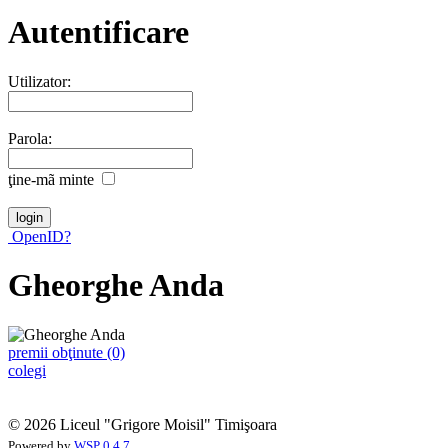
Autentificare
Utilizator:
Parola:
ţine-mã minte
OpenID?
Gheorghe Anda
premii obţinute (0)
colegi
© 2026 Liceul "Grigore Moisil" Timişoara
Powered by
WSP 0.4.7