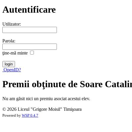
Autentificare
Utilizator:
Parola:
ţine-mã minte
OpenID?
Premii obţinute de Soare Catali
Nu am gãsit nici un premiu asociat acestui elev.
© 2026 Liceul "Grigore Moisil" Timişoara
Powered by
WSP 0.4.7