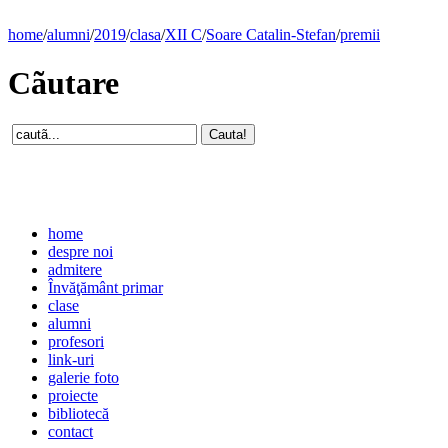
home
/
alumni
/
2019
/
clasa
/
XII C
/
Soare Catalin-Stefan
/
premii
Cãutare
home
despre noi
admitere
Învăţământ primar
clase
alumni
profesori
link-uri
galerie foto
proiecte
bibliotecă
contact