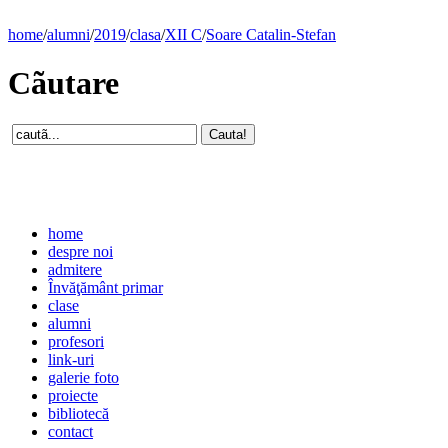
home
/
alumni
/
2019
/
clasa
/
XII C
/
Soare Catalin-Stefan
Cãutare
home
despre noi
admitere
Învăţământ primar
clase
alumni
profesori
link-uri
galerie foto
proiecte
bibliotecă
contact