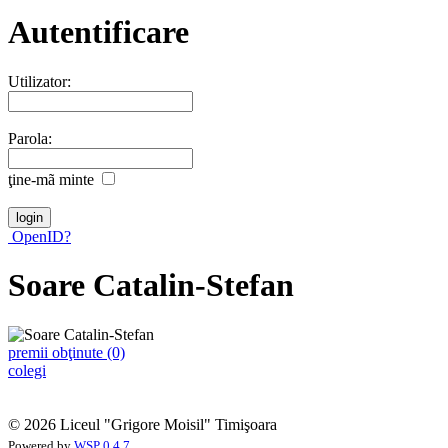
Autentificare
Utilizator:
Parola:
ţine-mã minte
OpenID?
Soare Catalin-Stefan
premii obţinute (0)
colegi
© 2026 Liceul "Grigore Moisil" Timişoara
Powered by
WSP 0.4.7