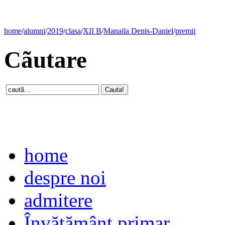
home
/
alumni
/
2019
/
clasa
/
XII B
/
Manaila Denis-Daniel
/
premii
Cãutare
home
despre noi
admitere
Învăţământ primar