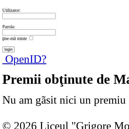
Utilizator:
Parola:
ţine-mã minte
OpenID?
Premii obţinute de M
Nu am gãsit nici un premiu a
© 2026 Liceul "Grigore Moi