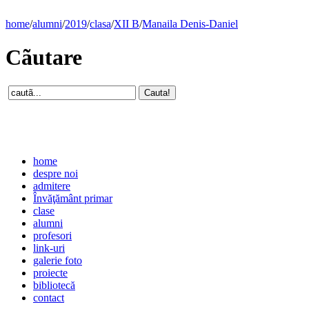
home
/
alumni
/
2019
/
clasa
/
XII B
/
Manaila Denis-Daniel
Cãutare
home
despre noi
admitere
Învăţământ primar
clase
alumni
profesori
link-uri
galerie foto
proiecte
bibliotecă
contact