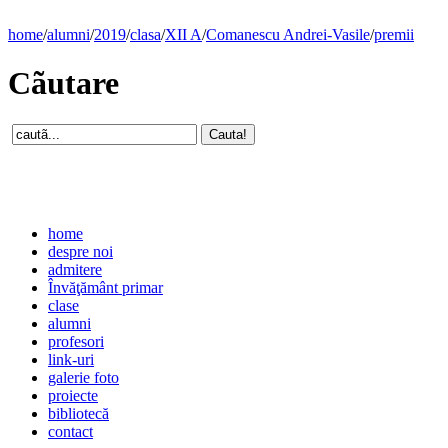
home
/
alumni
/
2019
/
clasa
/
XII A
/
Comanescu Andrei-Vasile
/
premii
Cãutare
home
despre noi
admitere
Învăţământ primar
clase
alumni
profesori
link-uri
galerie foto
proiecte
bibliotecă
contact