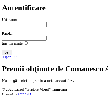
Autentificare
Utilizator:
Parola:
ţine-mã minte
OpenID?
Premii obţinute de Comanescu A
Nu am gãsit nici un premiu asociat acestui elev.
© 2026 Liceul "Grigore Moisil" Timişoara
Powered by
WSP 0.4.7