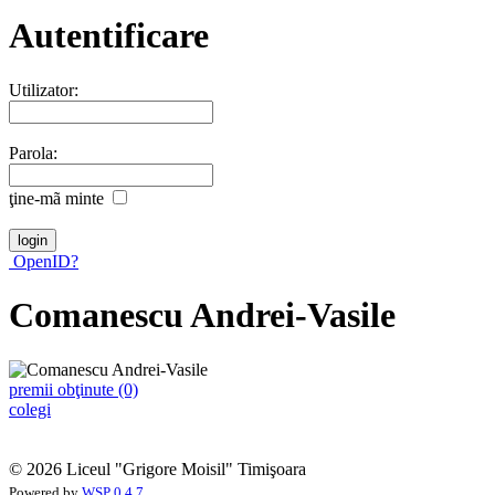
Autentificare
Utilizator:
Parola:
ţine-mã minte
OpenID?
Comanescu Andrei-Vasile
premii obţinute (0)
colegi
© 2026 Liceul "Grigore Moisil" Timişoara
Powered by
WSP 0.4.7