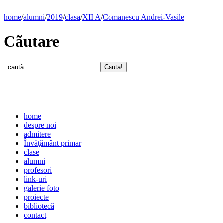
home
/
alumni
/
2019
/
clasa
/
XII A
/
Comanescu Andrei-Vasile
Cãutare
home
despre noi
admitere
Învăţământ primar
clase
alumni
profesori
link-uri
galerie foto
proiecte
bibliotecă
contact