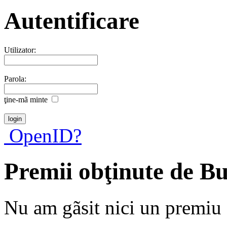
Autentificare
Utilizator:
Parola:
ţine-mã minte
OpenID?
Premii obţinute de B
Nu am gãsit nici un premiu a