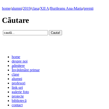
home
/
alumni
/
2019
/
clasa
/
XII A
/
Burileanu Ana-Maria
/
premii
Cãutare
home
despre noi
admitere
Învăţământ primar
clase
alumni
profesori
link-uri
galerie foto
proiecte
bibliotecă
contact