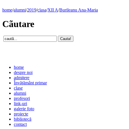
home
/
alumni
/
2019
/
clasa
/
XII A
/
Burileanu Ana-Maria
Cãutare
home
despre noi
admitere
Învăţământ primar
clase
alumni
profesori
link-uri
galerie foto
proiecte
bibliotecă
contact