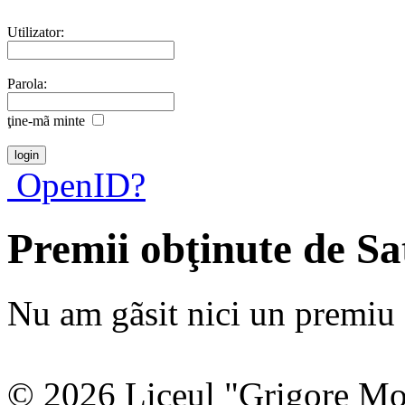
Utilizator:
Parola:
ţine-mã minte
OpenID?
Premii obţinute de S
Nu am gãsit nici un premiu a
© 2026 Liceul "Grigore Moi