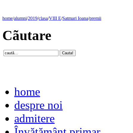
home
/
alumni
/
2019
/
clasa
/
VIII E
/
Satmari Ioana
/
premii
Cãutare
home
despre noi
admitere
Învăţământ primar