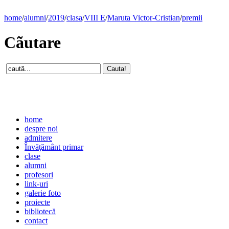
home
/
alumni
/
2019
/
clasa
/
VIII E
/
Maruta Victor-Cristian
/
premii
Cãutare
home
despre noi
admitere
Învăţământ primar
clase
alumni
profesori
link-uri
galerie foto
proiecte
bibliotecă
contact