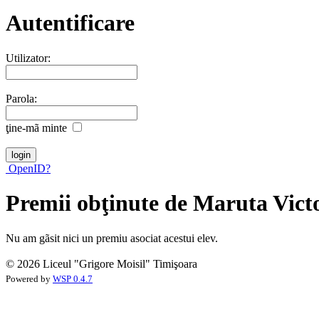
Autentificare
Utilizator:
Parola:
ţine-mã minte
OpenID?
Premii obţinute de Maruta Vict
Nu am gãsit nici un premiu asociat acestui elev.
© 2026 Liceul "Grigore Moisil" Timişoara
Powered by
WSP 0.4.7