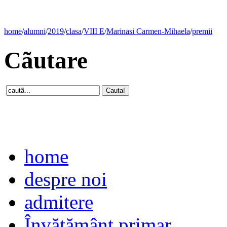
home
/
alumni
/
2019
/
clasa
/
VIII E
/
Marinasi Carmen-Mihaela
/
premii
Cãutare
home
despre noi
admitere
Învăţământ primar