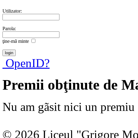
Utilizator:
Parola:
ţine-mã minte
OpenID?
Premii obţinute de 
Nu am gãsit nici un premiu a
© 2026 Liceul "Grigore Moi