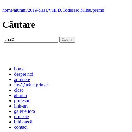
home
/
alumni
/
2019
/
clasa
/
VIII D
/
Toderasc Mihai
/
premii
Cãutare
home
despre noi
admitere
Învăţământ primar
clase
alumni
profesori
link-uri
galerie foto
proiecte
bibliotecă
contact