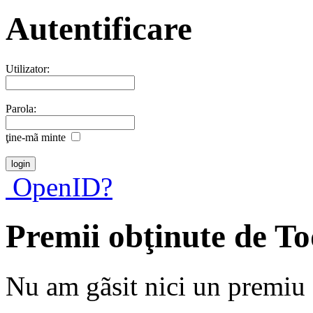
Autentificare
Utilizator:
Parola:
ţine-mã minte
OpenID?
Premii obţinute de T
Nu am gãsit nici un premiu a