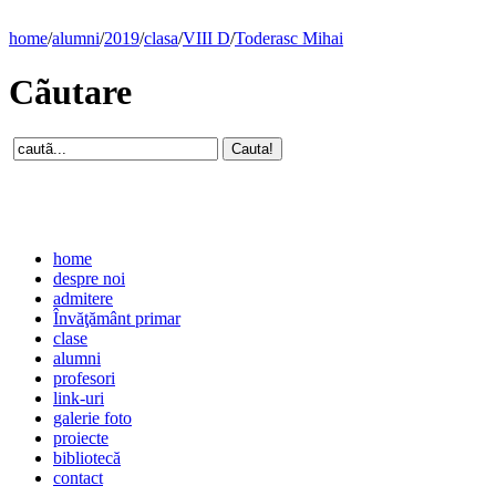
home
/
alumni
/
2019
/
clasa
/
VIII D
/
Toderasc Mihai
Cãutare
home
despre noi
admitere
Învăţământ primar
clase
alumni
profesori
link-uri
galerie foto
proiecte
bibliotecă
contact