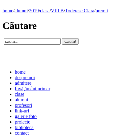
home
/
alumni
/
2019
/
clasa
/
VIII B
/
Toderasc Clara
/
premii
Cãutare
home
despre noi
admitere
Învăţământ primar
clase
alumni
profesori
link-uri
galerie foto
proiecte
bibliotecă
contact