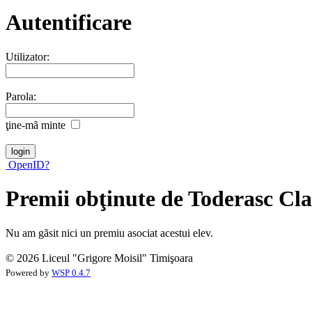
Autentificare
Utilizator:
Parola:
ţine-mã minte
OpenID?
Premii obţinute de Toderasc Cl
Nu am gãsit nici un premiu asociat acestui elev.
© 2026 Liceul "Grigore Moisil" Timişoara
Powered by
WSP 0.4.7